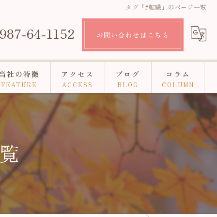
タグ『#転職』のページ一覧
987-64-1152
お問い合わせはこちら
当社の特徴
アクセス
ブログ
コラム
FEATURE
ACCESS
BLOG
COLUMN
串間近辺の老人ホーム
介護
一覧
夫婦
認知症
求人