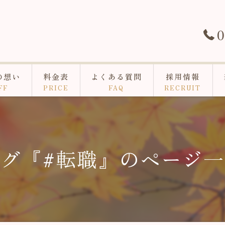
0
の想い
料金表
よくある質問
採用情報
FF
PRICE
FAQ
RECRUIT
グ『#転職』のページ